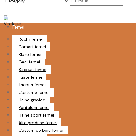
for:
Femei
Rochii femei
Camasi femei
Bluze femei
Geci femei
Sacouri femei
Fuste femei
Tricouri femei
Costume femei
Haine gravide
Pantaloni femei
Haine sport femei
Alte produse femei
Costum de baie femei