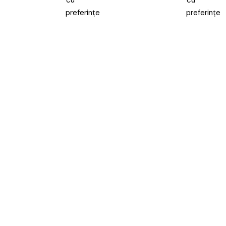
produsului.
produsului.
preferințe
preferințe