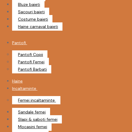
Bluze baieti
Sacouri baieti
Costume baieti
Haine carnaval baieti
Pantofi
Pantofi Copii
Pantofi Femei
Pantofi Barbati
Haine
Incaltaminte
Femei incaltaminte
Sandale femei
Slapi & saboti femei
Mocasini femei