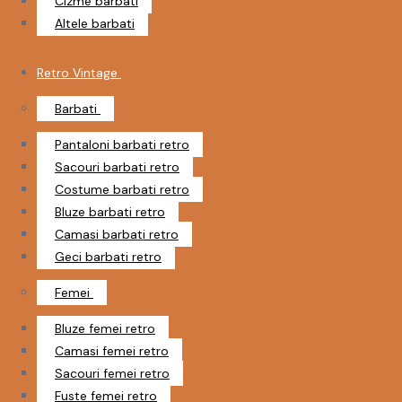
Cizme barbati
Altele barbati
Retro Vintage
Barbati
Pantaloni barbati retro
Sacouri barbati retro
Costume barbati retro
Bluze barbati retro
Camasi barbati retro
Geci barbati retro
Femei
Bluze femei retro
Camasi femei retro
Sacouri femei retro
Fuste femei retro