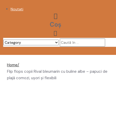
Noutati
Coș
Search
for:
Home
Flip flops copii Rival bleumarin cu buline albe – papuci de
plajă comozi, ușori și flexibili