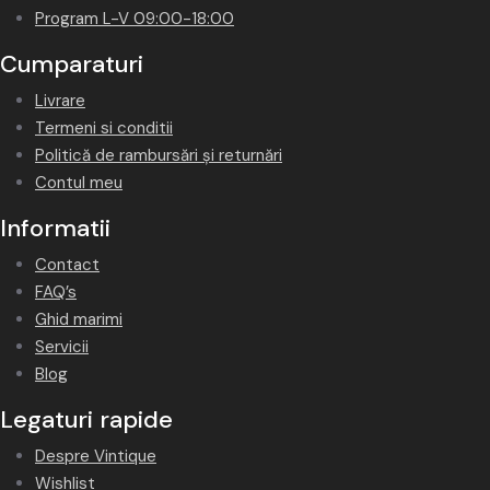
Program L-V 09:00-18:00
Cumparaturi
Livrare
Termeni si conditii
Politică de rambursări și returnări
Contul meu
Informatii
Contact
FAQ’s
Ghid marimi
Servicii
Blog
Legaturi rapide
Despre Vintique
Wishlist