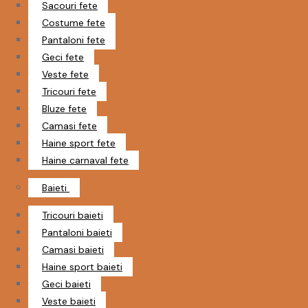
Sacouri fete
Costume fete
Pantaloni fete
Geci fete
Veste fete
Tricouri fete
Bluze fete
Camasi fete
Haine sport fete
Haine carnaval fete
Baieti
Tricouri baieti
Pantaloni baieti
Camasi baieti
Haine sport baieti
Geci baieti
Veste baieti