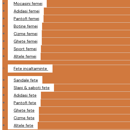
Mocasini femei
Adidasi femei
Pantofi femei
Botine femei
Cizme femei
Ghete femei
Sport femei
Altele femei
Fete incaltaminte
Sandale fete
Slapi & saboti fete
Adidasi fete
Pantofi fete
Ghete fete
Cizme fete
Altele fete