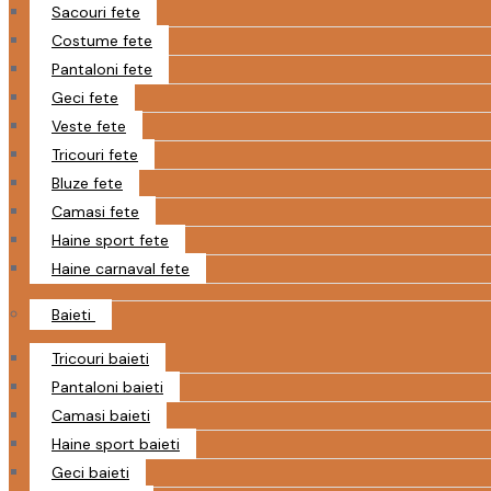
Sacouri fete
Costume fete
Pantaloni fete
Geci fete
Veste fete
Tricouri fete
Bluze fete
Camasi fete
Haine sport fete
Haine carnaval fete
Baieti
Tricouri baieti
Pantaloni baieti
Camasi baieti
Haine sport baieti
Geci baieti