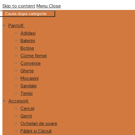
Skip to content
Menu
Close
Cauta dupa categorie
Pantofi
Adidași
Balerini
Botine
Cizme femei
Converse
Ghete
Mocasini
Sandale
Tenisi
Accesorii
Cercei
Genti
Ochelari de soare
Pălării și Căciuli