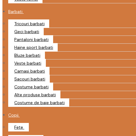
Barbati
Tricouri barbati
Geci barbati
Pantaloni barbati
Haine sport barbati
Bluze barbati
Veste barbati
Camasi barbati
Sacouri barbati
Costume barbati
Alte produse barbati
Costume de baie barbati
Copii
Fete