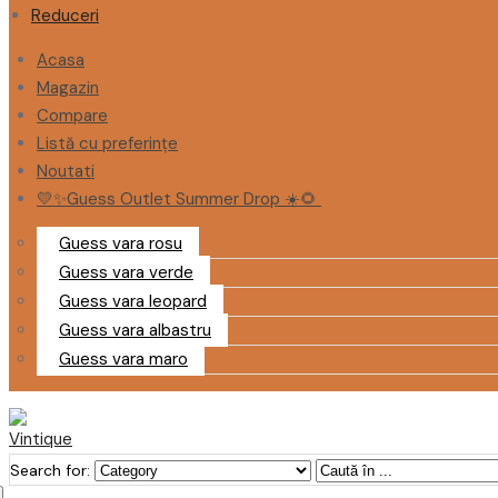
Reduceri
Acasa
Magazin
Compare
Listă cu preferințe
Noutati
💛✨Guess Outlet Summer Drop ☀️🌻
Guess vara rosu
Guess vara verde
Guess vara leopard
Guess vara albastru
Guess vara maro
Search for: