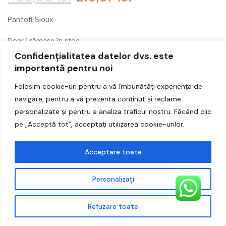
Accesorii
Pantofi Sioux
Noutati
Doar 1 rămase în stoc
Confidențialitatea datelor dvs. este
importantă pentru noi
ADAUGĂ ÎN COȘ
Folosim cookie-uri pentru a vă îmbunătăți experiența de
navigare, pentru a vă prezenta conținut și reclame
personalizate și pentru a analiza traficul nostru. Făcând clic
pe „Acceptă tot”, acceptați utilizarea cookie-urilor.
Categorii:
Noutati
,
Pantofi femei
,
Pantofi femei
Acceptare toate
Etichete:
pantofi din piele
,
pantofi din piele naturala
,
pantofi Sioux
,
pantofi slip on
,
Pantofi slip-on Sioux Saccheto
Personalizați
Brand:
Sioux
Refuzare toate
DESCRIERE