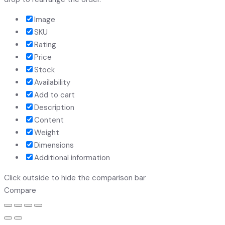
Image
SKU
Rating
Price
Stock
Availability
Add to cart
Description
Content
Weight
Dimensions
Additional information
Click outside to hide the comparison bar
Compare