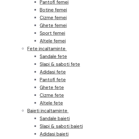
Pantofi femei
Botine femei
Cizme femei
Ghete femei
Sport femei
Altele femei
Fete incaltaminte
Sandale fete
Slapi & saboti fete
Adidasi fete
Pantofi fete
Ghete fete
Cizme fete
Altele fete
Baieti incaltaminte
Sandale baieti
Slapi & saboti baieti
Adidasi baieti