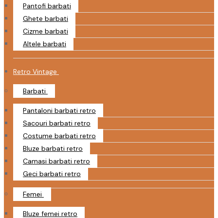
Pantofi barbati
Ghete barbati
Cizme barbati
Altele barbati
Retro Vintage
Barbati
Pantaloni barbati retro
Sacouri barbati retro
Costume barbati retro
Bluze barbati retro
Camasi barbati retro
Geci barbati retro
Femei
Bluze femei retro