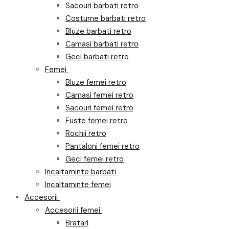
Sacouri barbati retro
Costume barbati retro
Bluze barbati retro
Camasi barbati retro
Geci barbati retro
Femei
Bluze femei retro
Camasi femei retro
Sacouri femei retro
Fuste femei retro
Rochii retro
Pantaloni femei retro
Geci femei retro
Incaltaminte barbati
Incaltaminte femei
Accesorii
Accesorii femei
Bratari