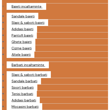
Baieti incaltaminte
Sandale baieti
Slapi & saboti baieti
Adidasi baieti
Pantofi baieti
Ghete baieti
Cizme baieti
Altele baieti
Barbati incaltaminte
Slapi & saboti barbati
Sandale barbati
Sport barbati
Tenisi barbati
Adidasi barbati
Mocasini barbati