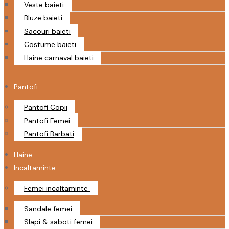
Veste baieti
Bluze baieti
Sacouri baieti
Costume baieti
Haine carnaval baieti
Pantofi
Pantofi Copii
Pantofi Femei
Pantofi Barbati
Haine
Incaltaminte
Femei incaltaminte
Sandale femei
Slapi & saboti femei