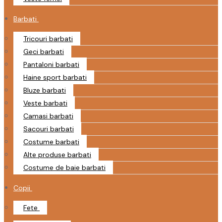
Barbati
Tricouri barbati
Geci barbati
Pantaloni barbati
Haine sport barbati
Bluze barbati
Veste barbati
Camasi barbati
Sacouri barbati
Costume barbati
Alte produse barbati
Costume de baie barbati
Copii
Fete