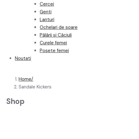
Cercei
Genti
Lanturi
Ochelari de soare
Pălării și Căciuli
Curele femei
Posete femei
Noutati
Home
Sandale Kickers
Shop