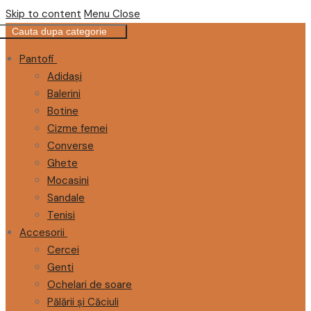
Skip to content
Menu
Close
Cauta dupa categorie
Pantofi
Adidași
Balerini
Botine
Cizme femei
Converse
Ghete
Mocasini
Sandale
Tenisi
Accesorii
Cercei
Genti
Ochelari de soare
Pălării și Căciuli