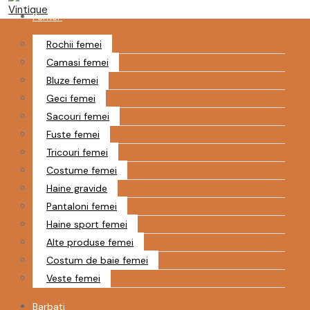
Femei
Rochii femei
Camasi femei
Bluze femei
Geci femei
Sacouri femei
Fuste femei
Tricouri femei
Costume femei
Haine gravide
Pantaloni femei
Haine sport femei
Alte produse femei
Costum de baie femei
Veste femei
Barbati