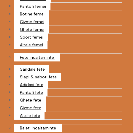
Pantofi femei
Botine femei
Cizme femei
Ghete femei
Sport femei
Altele femei
Fete incaltaminte
Sandale fete
Slapi & saboti fete
Adidasi fete
Pantofi fete
Ghete fete
Cizme fete
Altele fete
Baieti incaltaminte