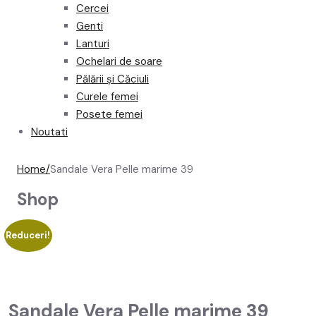
Cercei
Genti
Lanturi
Ochelari de soare
Pălării și Căciuli
Curele femei
Posete femei
Noutati
Home
Sandale Vera Pelle marime 39
Shop
-29%
Reduceri!
Sandale Vera Pelle marime 39