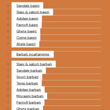
Sandale baieti
Slapi & saboti baieti
Adidasi baieti
Pantofi baieti
Ghete baieti
Cizme baieti
Altele baieti
Barbati incaltaminte
Slapi & saboti barbati
Sandale barbati
Sport barbati
Tenisi barbati
Adidasi barbati
Mocasini barbati
Pantofi barbati
Ghete barbati