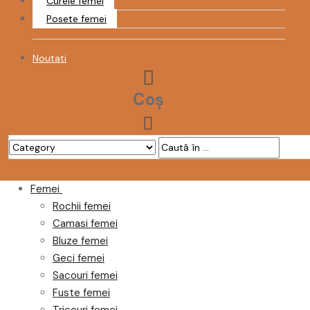
Curele femei
Posete femei
Noutati
Coș
Search
for:
Femei
Rochii femei
Camasi femei
Bluze femei
Geci femei
Sacouri femei
Fuste femei