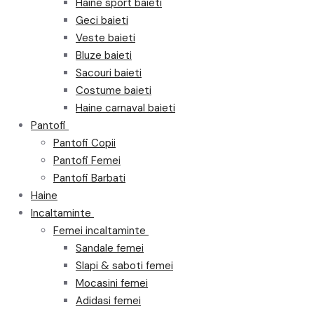
Haine sport baieti
Geci baieti
Veste baieti
Bluze baieti
Sacouri baieti
Costume baieti
Haine carnaval baieti
Pantofi
Pantofi Copii
Pantofi Femei
Pantofi Barbati
Haine
Incaltaminte
Femei incaltaminte
Sandale femei
Slapi & saboti femei
Mocasini femei
Adidasi femei