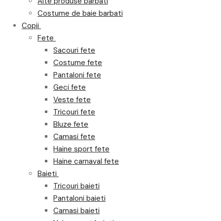
Alte produse barbati
Costume de baie barbati
Copii
Fete
Sacouri fete
Costume fete
Pantaloni fete
Geci fete
Veste fete
Tricouri fete
Bluze fete
Camasi fete
Haine sport fete
Haine carnaval fete
Baieti
Tricouri baieti
Pantaloni baieti
Camasi baieti