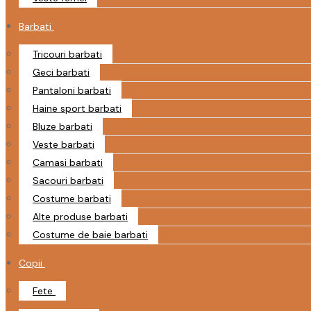
Barbati
Tricouri barbati
Geci barbati
Pantaloni barbati
Haine sport barbati
Bluze barbati
Veste barbati
Camasi barbati
Sacouri barbati
Costume barbati
Alte produse barbati
Costume de baie barbati
Copii
Fete