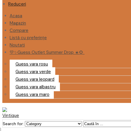
Reduceri
Acasa
Magazin
Compare
Listă cu preferințe
Noutati
💛✨Guess Outlet Summer Drop ☀️🌻
Guess vara rosu
Guess vara verde
Guess vara leopard
Guess vara albastru
Guess vara maro
Search for: