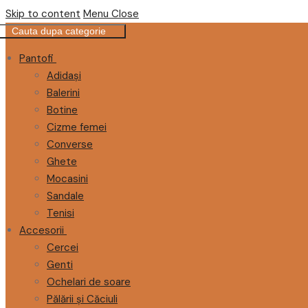
Skip to content
Menu
Close
Cauta dupa categorie
Pantofi
Adidași
Balerini
Botine
Cizme femei
Converse
Ghete
Mocasini
Sandale
Tenisi
Accesorii
Cercei
Genti
Ochelari de soare
Pălării și Căciuli