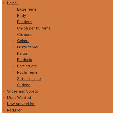
Haine
Bluze femei
Body
Bustiere
Chiloți pentru femei
Chimonou
Colant
Fuste femei
Palton
Pardesiu
Portjartiere
Rochii femei
Seturi lenjerie
Sutiene
Shoes and Sports
Most Wanted
New Arrivals
Hot
Reduceri