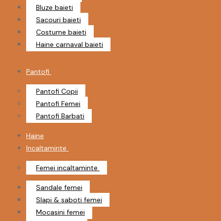
Bluze baieti
Sacouri baieti
Costume baieti
Haine carnaval baieti
Pantofi
Pantofi Copii
Pantofi Femei
Pantofi Barbati
Haine
Incaltaminte
Femei incaltaminte
Sandale femei
Slapi & saboti femei
Mocasini femei