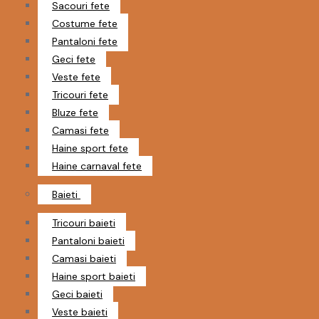
Sacouri fete
Costume fete
Pantaloni fete
Geci fete
Veste fete
Tricouri fete
Bluze fete
Camasi fete
Haine sport fete
Haine carnaval fete
Baieti
Tricouri baieti
Pantaloni baieti
Camasi baieti
Haine sport baieti
Geci baieti
Veste baieti