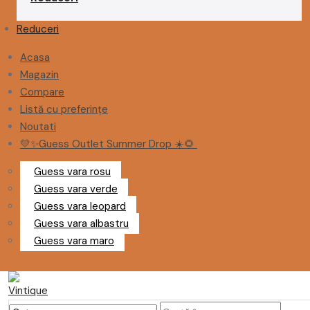
Reduceri
Acasa
Magazin
Compare
Listă cu preferințe
Noutati
💛✨Guess Outlet Summer Drop ☀️🌻
Guess vara rosu
Guess vara verde
Guess vara leopard
Guess vara albastru
Guess vara maro
Search