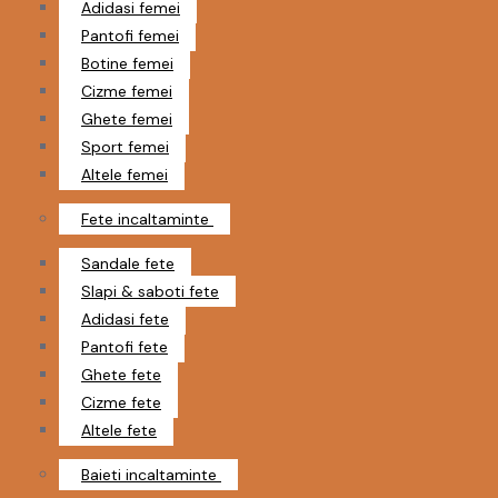
Adidasi femei
Pantofi femei
Botine femei
Cizme femei
Ghete femei
Sport femei
Altele femei
Fete incaltaminte
Sandale fete
Slapi & saboti fete
Adidasi fete
Pantofi fete
Ghete fete
Cizme fete
Altele fete
Baieti incaltaminte