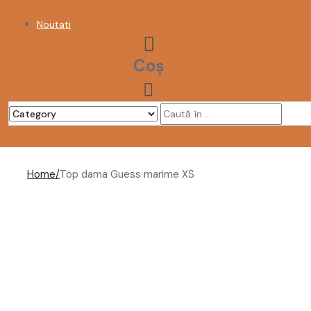
Noutati
Coș
Search
for:
Home
Top dama Guess marime XS