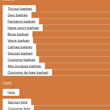
Tricouri barbati
Geci barbati
Pantaloni barbati
Haine sport barbati
Bluze barbati
Veste barbati
Camasi barbati
Sacouri barbati
Costume barbati
Alte produse barbati
Costume de baie barbati
Copii
Fete
Sacouri fete
Costume fete