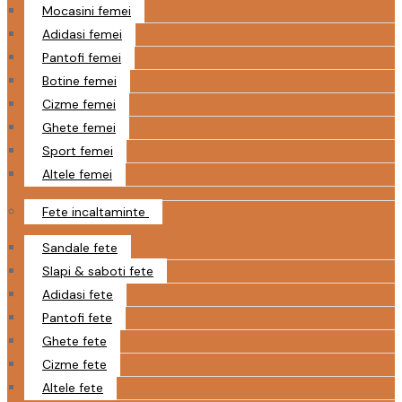
Mocasini femei
Adidasi femei
Pantofi femei
Botine femei
Cizme femei
Ghete femei
Sport femei
Altele femei
Fete incaltaminte
Sandale fete
Slapi & saboti fete
Adidasi fete
Pantofi fete
Ghete fete
Cizme fete
Altele fete