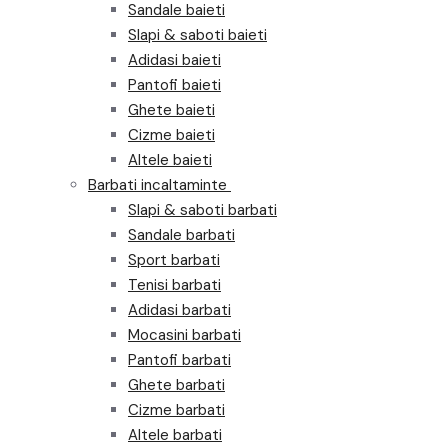
Sandale baieti
Slapi & saboti baieti
Adidasi baieti
Pantofi baieti
Ghete baieti
Cizme baieti
Altele baieti
Barbati incaltaminte
Slapi & saboti barbati
Sandale barbati
Sport barbati
Tenisi barbati
Adidasi barbati
Mocasini barbati
Pantofi barbati
Ghete barbati
Cizme barbati
Altele barbati