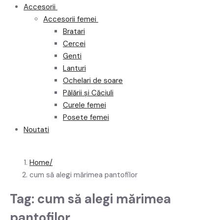
Accesorii
Accesorii femei
Bratari
Cercei
Genti
Lanturi
Ochelari de soare
Pălării și Căciuli
Curele femei
Posete femei
Noutati
Home
cum să alegi mărimea pantofilor
Tag: cum să alegi mărimea
pantofilor