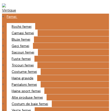
Femei
Rochii femei
Camasi femei
Bluze femei
Geci femei
Sacouri femei
Fuste femei
Tricouri femei
Costume femei
Haine gravide
Pantaloni femei
Haine sport femei
Alte produse femei
Costum de baie femei
Veste femei