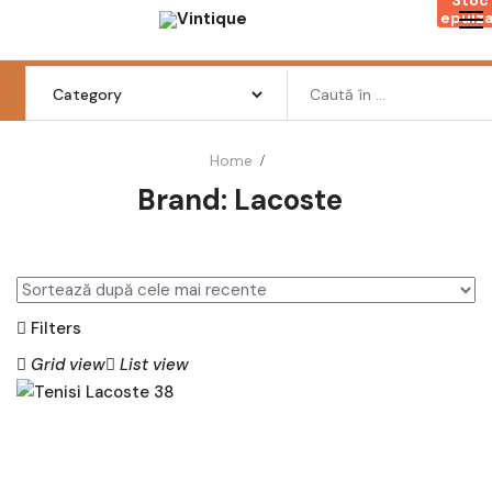
Skip
epuiza
to
content
Search
for:
Home
Brand:
Lacoste
Femei
Barbati
Copii
Filters
Pantofi
Grid view
List view
Haine
Incaltaminte
CI
TE
Retro Vintage
ȘT