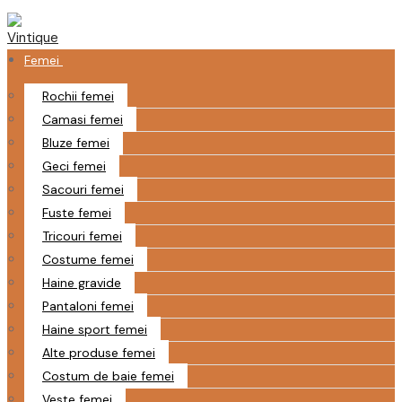
Femei
Rochii femei
Camasi femei
Bluze femei
Geci femei
Sacouri femei
Fuste femei
Tricouri femei
Costume femei
Haine gravide
Pantaloni femei
Haine sport femei
Alte produse femei
Costum de baie femei
Veste femei