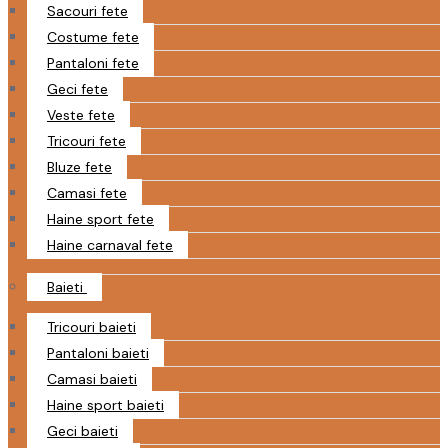
Sacouri fete
Costume fete
Pantaloni fete
Geci fete
Veste fete
Tricouri fete
Bluze fete
Camasi fete
Haine sport fete
Haine carnaval fete
Baieti
Tricouri baieti
Pantaloni baieti
Camasi baieti
Haine sport baieti
Geci baieti