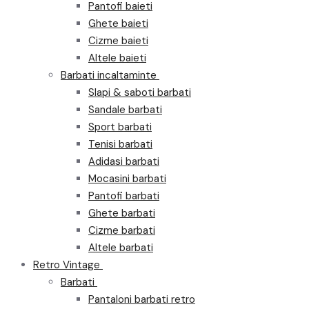
Pantofi baieti
Ghete baieti
Cizme baieti
Altele baieti
Barbati incaltaminte
Slapi & saboti barbati
Sandale barbati
Sport barbati
Tenisi barbati
Adidasi barbati
Mocasini barbati
Pantofi barbati
Ghete barbati
Cizme barbati
Altele barbati
Retro Vintage
Barbati
Pantaloni barbati retro