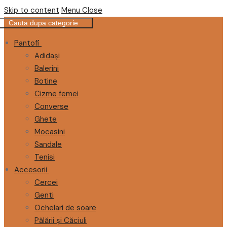
Skip to content
Menu
Close
Cauta dupa categorie
Pantofi
Adidași
Balerini
Botine
Cizme femei
Converse
Ghete
Mocasini
Sandale
Tenisi
Accesorii
Cercei
Genti
Ochelari de soare
Pălării și Căciuli