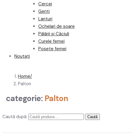
Cercei
Genti
Lanturi
Ochelari de soare
Pălării și Căciuli
Curele femei
Posete femei
Noutati
Home
Palton
categorie:
Palton
Caută după:
Caută