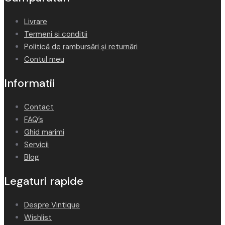
Livrare
Termeni si conditii
Politică de rambursări și returnări
Contul meu
Informatii
Contact
FAQ’s
Ghid marimi
Servicii
Blog
Legaturi rapide
Despre Vintique
Wishlist