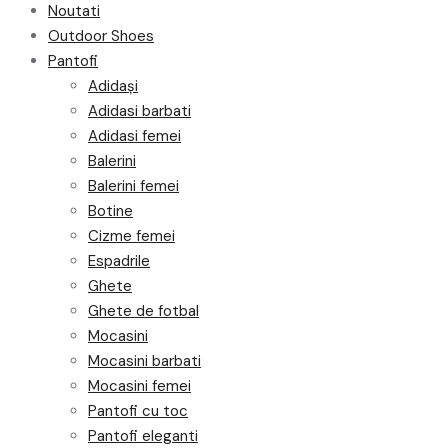
Noutati
Outdoor Shoes
Pantofi
Adidași
Adidasi barbati
Adidasi femei
Balerini
Balerini femei
Botine
Cizme femei
Espadrile
Ghete
Ghete de fotbal
Mocasini
Mocasini barbati
Mocasini femei
Pantofi cu toc
Pantofi eleganti