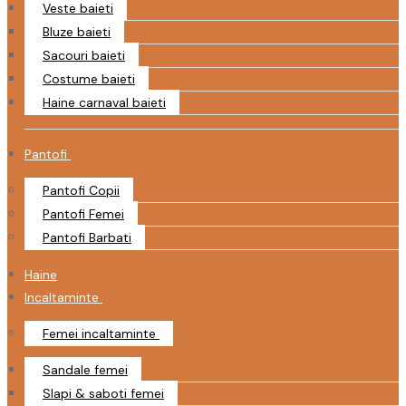
Veste baieti
Bluze baieti
Sacouri baieti
Costume baieti
Haine carnaval baieti
Pantofi
Pantofi Copii
Pantofi Femei
Pantofi Barbati
Haine
Incaltaminte
Femei incaltaminte
Sandale femei
Slapi & saboti femei