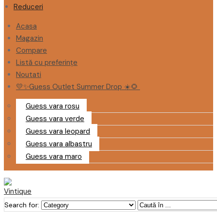
Reduceri
Acasa
Magazin
Compare
Listă cu preferințe
Noutati
💛✨Guess Outlet Summer Drop ☀️🌻
Guess vara rosu
Guess vara verde
Guess vara leopard
Guess vara albastru
Guess vara maro
Search for: