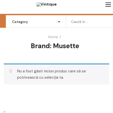
Skip
to
content
Search
for:
Home
Brand:
Musette
Femei
Barbati
Copii
Nu a fost găsit niciun produs care să se
Pantofi
potrivească cu selecția ta.
Haine
Incaltaminte
Retro Vintage