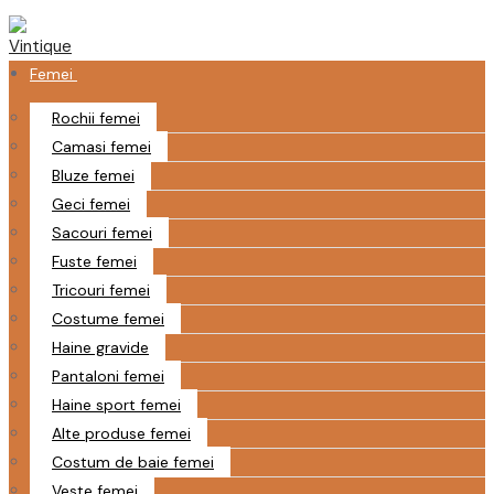
Femei
Rochii femei
Camasi femei
Bluze femei
Geci femei
Sacouri femei
Fuste femei
Tricouri femei
Costume femei
Haine gravide
Pantaloni femei
Haine sport femei
Alte produse femei
Costum de baie femei
Veste femei