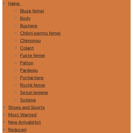
Haine
Bluze femei
Body
Bustiere
Chiloți pentru femei
Chimonou
Colant
Fuste femei
Palton
Pardesiu
Portjartiere
Rochii femei
Seturi lenjerie
Sutiene
Shoes and Sports
Most Wanted
New Arrivals
Hot
Reduceri