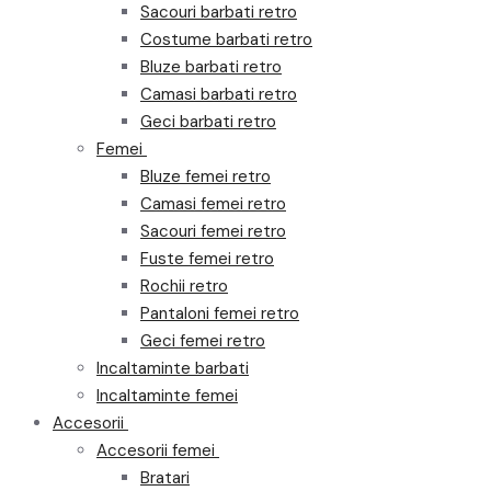
Sacouri barbati retro
Costume barbati retro
Bluze barbati retro
Camasi barbati retro
Geci barbati retro
Femei
Bluze femei retro
Camasi femei retro
Sacouri femei retro
Fuste femei retro
Rochii retro
Pantaloni femei retro
Geci femei retro
Incaltaminte barbati
Incaltaminte femei
Accesorii
Accesorii femei
Bratari