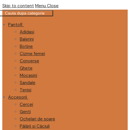
Skip to content
Menu
Close
Cauta dupa categorie
Pantofi
Adidași
Balerini
Botine
Cizme femei
Converse
Ghete
Mocasini
Sandale
Tenisi
Accesorii
Cercei
Genti
Ochelari de soare
Pălării și Căciuli