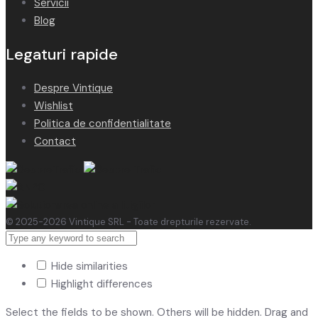
Servicii
Blog
Legaturi rapide
Despre Vintique
Wishlist
Politica de confidentialitate
Contact
© 2025-2026 Vintique SRL - Toate drepturile rezervate.
Hide similarities
Highlight differences
Select the fields to be shown. Others will be hidden. Drag and