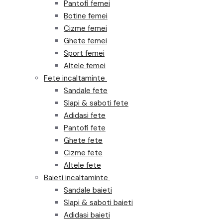
Pantofi femei
Botine femei
Cizme femei
Ghete femei
Sport femei
Altele femei
Fete incaltaminte
Sandale fete
Slapi & saboti fete
Adidasi fete
Pantofi fete
Ghete fete
Cizme fete
Altele fete
Baieti incaltaminte
Sandale baieti
Slapi & saboti baieti
Adidasi baieti