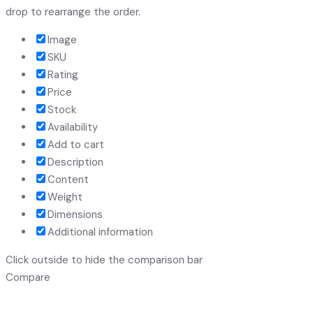
drop to rearrange the order.
Image
SKU
Rating
Price
Stock
Availability
Add to cart
Description
Content
Weight
Dimensions
Additional information
Click outside to hide the comparison bar
Compare