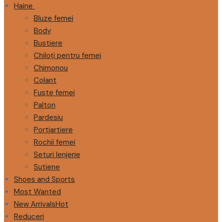
Haine
Bluze femei
Body
Bustiere
Chiloți pentru femei
Chimonou
Colant
Fuste femei
Palton
Pardesiu
Portjartiere
Rochii femei
Seturi lenjerie
Sutiene
Shoes and Sports
Most Wanted
New Arrivals
Hot
Reduceri