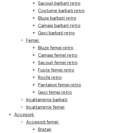
Sacouri barbati retro
Costume barbati retro
Bluze barbati retro
Camasi barbati retro
Geci barbati retro
Femei
Bluze femei retro
Camasi femei retro
Sacouri femei retro
Fuste femei retro
Rochii retro
Pantaloni femei retro
Geci femei retro
Incaltaminte barbati
Incaltaminte femei
Accesorii
Accesorii femei
Bratari