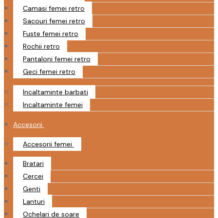
Camasi femei retro
Sacouri femei retro
Fuste femei retro
Rochii retro
Pantaloni femei retro
Geci femei retro
Incaltaminte barbati
Incaltaminte femei
Accesorii
Accesorii femei
Bratari
Cercei
Genti
Lanturi
Ochelari de soare