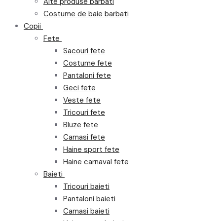
Alte produse barbati
Costume de baie barbati
Copii
Fete
Sacouri fete
Costume fete
Pantaloni fete
Geci fete
Veste fete
Tricouri fete
Bluze fete
Camasi fete
Haine sport fete
Haine carnaval fete
Baieti
Tricouri baieti
Pantaloni baieti
Camasi baieti