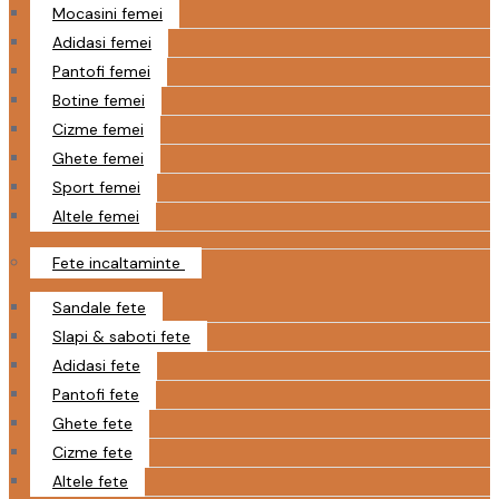
Mocasini femei
Adidasi femei
Pantofi femei
Botine femei
Cizme femei
Ghete femei
Sport femei
Altele femei
Fete incaltaminte
Sandale fete
Slapi & saboti fete
Adidasi fete
Pantofi fete
Ghete fete
Cizme fete
Altele fete