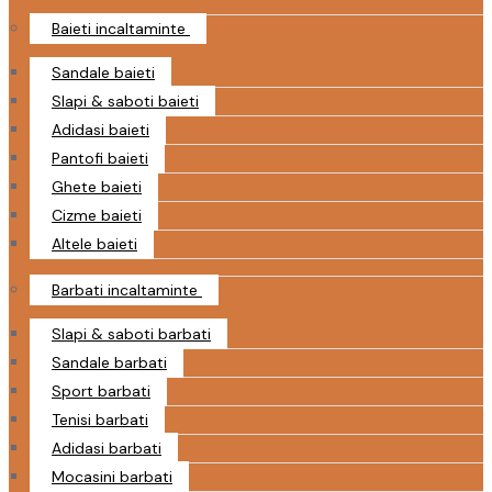
Baieti incaltaminte
Sandale baieti
Slapi & saboti baieti
Adidasi baieti
Pantofi baieti
Ghete baieti
Cizme baieti
Altele baieti
Barbati incaltaminte
Slapi & saboti barbati
Sandale barbati
Sport barbati
Tenisi barbati
Adidasi barbati
Mocasini barbati