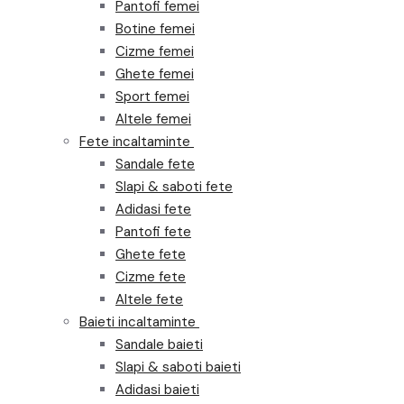
Pantofi femei
Botine femei
Cizme femei
Ghete femei
Sport femei
Altele femei
Fete incaltaminte
Sandale fete
Slapi & saboti fete
Adidasi fete
Pantofi fete
Ghete fete
Cizme fete
Altele fete
Baieti incaltaminte
Sandale baieti
Slapi & saboti baieti
Adidasi baieti