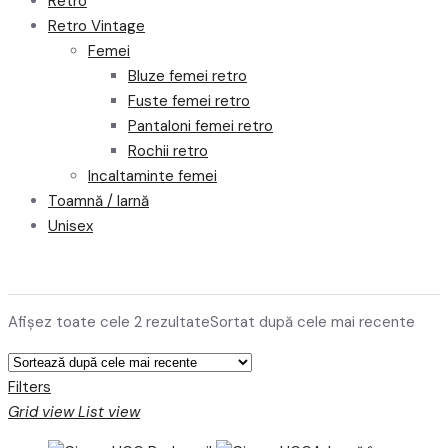
Retro
Retro Vintage
Femei
Bluze femei retro
Fuste femei retro
Pantaloni femei retro
Rochii retro
Incaltaminte femei
Toamnă / Iarnă
Unisex
Afișez toate cele 2 rezultate
Sortat după cele mai recente
Filters
Grid view
List view