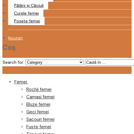
Pălării și Căciuli
Curele femei
Posete femei
Noutati
Coș
Search for:
Femei
Rochii femei
Camasi femei
Bluze femei
Geci femei
Sacouri femei
Fuste femei