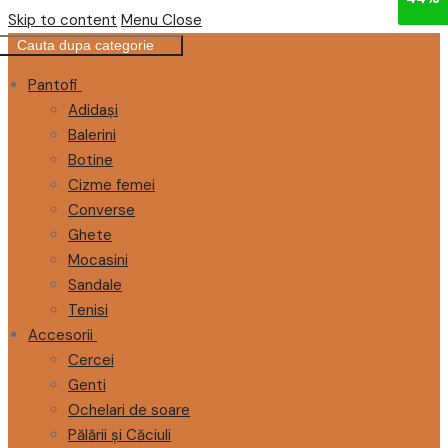
Skip to content
Menu
Close
Cauta dupa categorie
Pantofi
Adidași
Balerini
Botine
Cizme femei
Converse
Ghete
Mocasini
Sandale
Tenisi
Accesorii
Cercei
Genti
Ochelari de soare
Pălării și Căciuli