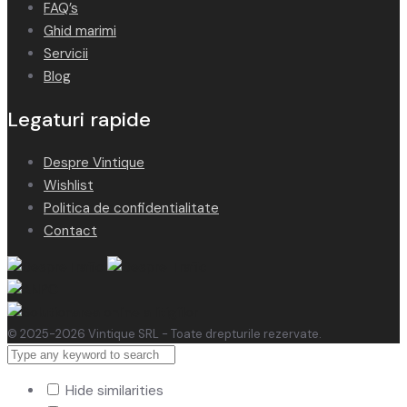
FAQ’s
Ghid marimi
Servicii
Blog
Legaturi rapide
Despre Vintique
Wishlist
Politica de confidentialitate
Contact
© 2025-2026 Vintique SRL - Toate drepturile rezervate.
Hide similarities