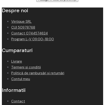
Despre noi
Vintique SRL
CUI 50978768
Contact 0744574624
Program L-V 09:00-18:00
Cumparaturi
Livrare
Termeni si conditii
Politică de rambursări și returnări
Contul meu
Informatii
Contact