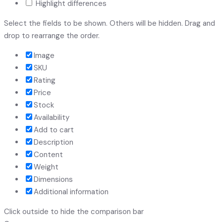
Highlight differences
Select the fields to be shown. Others will be hidden. Drag and
drop to rearrange the order.
Image
SKU
Rating
Price
Stock
Availability
Add to cart
Description
Content
Weight
Dimensions
Additional information
Click outside to hide the comparison bar