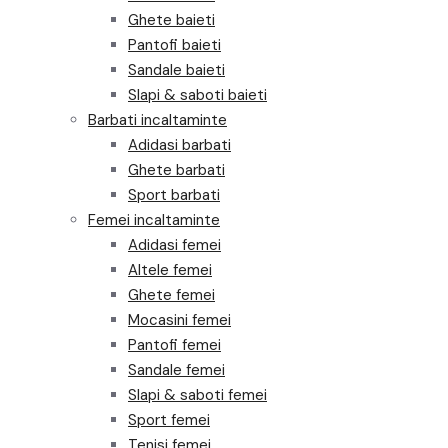
Ghete baieti
Pantofi baieti
Sandale baieti
Slapi & saboti baieti
Barbati incaltaminte
Adidasi barbati
Ghete barbati
Sport barbati
Femei incaltaminte
Adidasi femei
Altele femei
Ghete femei
Mocasini femei
Pantofi femei
Sandale femei
Slapi & saboti femei
Sport femei
Tenisi femei