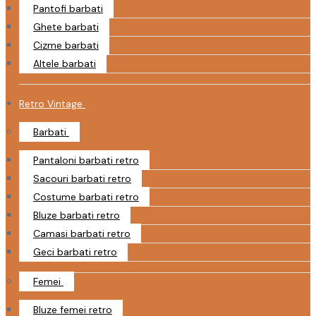
Pantofi barbati
Ghete barbati
Cizme barbati
Altele barbati
Retro Vintage
Barbati
Pantaloni barbati retro
Sacouri barbati retro
Costume barbati retro
Bluze barbati retro
Camasi barbati retro
Geci barbati retro
Femei
Bluze femei retro