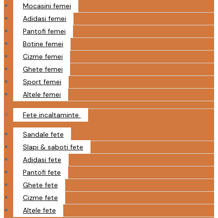
Mocasini femei
Adidasi femei
Pantofi femei
Botine femei
Cizme femei
Ghete femei
Sport femei
Altele femei
Fete incaltaminte
Sandale fete
Slapi & saboti fete
Adidasi fete
Pantofi fete
Ghete fete
Cizme fete
Altele fete