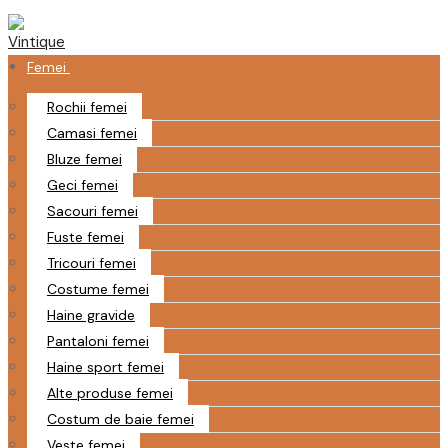
Femei
Rochii femei
Camasi femei
Bluze femei
Geci femei
Sacouri femei
Fuste femei
Tricouri femei
Costume femei
Haine gravide
Pantaloni femei
Haine sport femei
Alte produse femei
Costum de baie femei
Veste femei