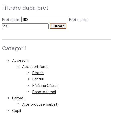
Filtrare dupa pret
Preț minim
Preț maxim
Filtrează
Categorii
Accesorii
Accesorii femei
Bratari
Lanturi
Pălării și Căciuli
Posete femei
Barbati
Alte produse barbati
Copii