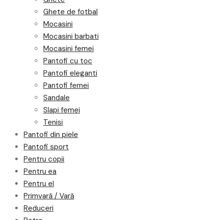
Ghete de fotbal
Mocasini
Mocasini barbati
Mocasini femei
Pantofi cu toc
Pantofi eleganti
Pantofi femei
Sandale
Slapi femei
Tenisi
Pantofi din piele
Pantofi sport
Pentru copii
Pentru ea
Pentru el
Primvară / Vară
Reduceri