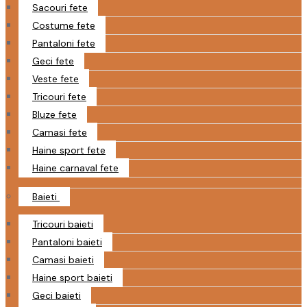
Sacouri fete
Costume fete
Pantaloni fete
Geci fete
Veste fete
Tricouri fete
Bluze fete
Camasi fete
Haine sport fete
Haine carnaval fete
Baieti
Tricouri baieti
Pantaloni baieti
Camasi baieti
Haine sport baieti
Geci baieti