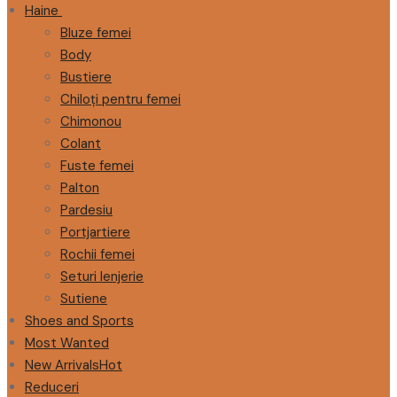
Haine
Bluze femei
Body
Bustiere
Chiloți pentru femei
Chimonou
Colant
Fuste femei
Palton
Pardesiu
Portjartiere
Rochii femei
Seturi lenjerie
Sutiene
Shoes and Sports
Most Wanted
New Arrivals
Hot
Reduceri