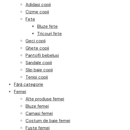
Adidasi copii
Cizme copii
Fete
Bluze fete
Tricouri fete
Geci copii
Ghete copii
Pantofii bebeluși
Sandale copii
Slip baie copii
Tenisi copii
Fără categorie
Femei
Alte produse femei
Bluze femei
Camasi femei
Costum de baie femei
Fuste femei