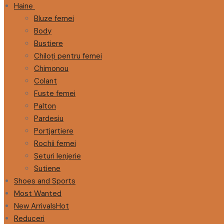
Haine
Bluze femei
Body
Bustiere
Chiloți pentru femei
Chimonou
Colant
Fuste femei
Palton
Pardesiu
Portjartiere
Rochii femei
Seturi lenjerie
Sutiene
Shoes and Sports
Most Wanted
New Arrivals
Hot
Reduceri