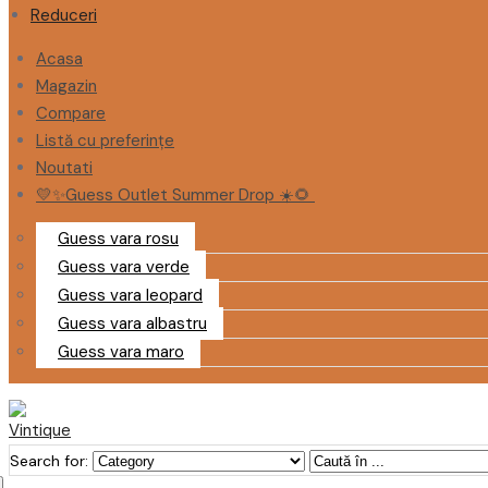
Reduceri
Acasa
Magazin
Compare
Listă cu preferințe
Noutati
💛✨Guess Outlet Summer Drop ☀️🌻
Guess vara rosu
Guess vara verde
Guess vara leopard
Guess vara albastru
Guess vara maro
Search for: