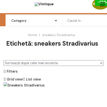
-55%
Skip
Reduceri
to
content
Search
for:
Home
sneakers Stradivarius
Etichetă:
sneakers Stradivarius
Femei
Barbati
Copii
Filters
Pantofi
Grid view
List view
Haine
Incaltaminte
AD
AU
Retro Vintage
GĂ