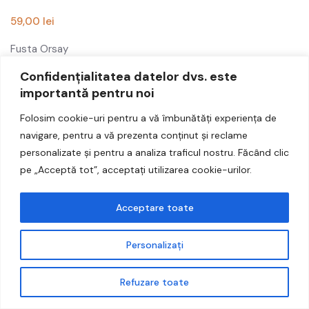
59,00
lei
Accesorii
Fusta Orsay
Noutati
Confidențialitatea datelor dvs. este
Doar 1 rămase în stoc
importantă pentru noi
ADAUGĂ ÎN COȘ
COMPARE
A
D
Folosim cookie-uri pentru a vă îmbunătăți experiența de
A
U
navigare, pentru a vă prezenta conținut și reclame
G
Ă
personalizate și pentru a analiza traficul nostru. Făcând clic
Î
Categorii:
Femei
,
Femei
,
Fete
,
Fuste femei
,
Noutati
N
pe „Acceptă tot”, acceptați utilizarea cookie-urilor.
L
Etichete:
fusta
,
fusta dama
,
fusta fete
,
fusta mini
,
fusta
I
S
Orsay
T
Acceptare toate
A
C
U
P
Personalizați
R
E
F
E
Refuzare toate
R
I
N