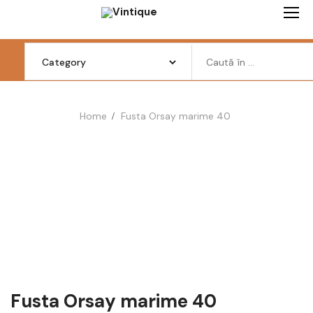
Skip
to
content
Search
for:
Home
Fusta Orsay marime 40
Femei
Barbati
Copii
Pantofi
Haine
Incaltaminte
Fusta Orsay marime 40
Retro Vintage