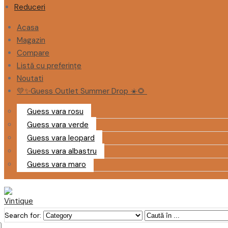
Reduceri
Acasa
Magazin
Compare
Listă cu preferințe
Noutati
💛✨Guess Outlet Summer Drop ☀️🌻
Guess vara rosu
Guess vara verde
Guess vara leopard
Guess vara albastru
Guess vara maro
Search for: