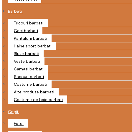
Barbati
Tricouri barbati
Geci barbati
Pantaloni barbati
Haine sport barbati
Bluze barbati
Veste barbati
Camasi barbati
Sacouri barbati
Costume barbati
Alte produse barbati
Costume de baie barbati
Copii
Fete