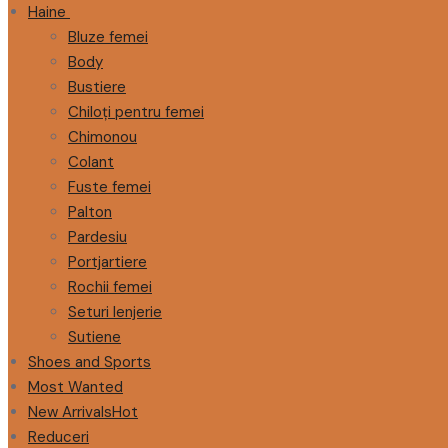
Haine
Bluze femei
Body
Bustiere
Chiloți pentru femei
Chimonou
Colant
Fuste femei
Palton
Pardesiu
Portjartiere
Rochii femei
Seturi lenjerie
Sutiene
Shoes and Sports
Most Wanted
New Arrivals
Hot
Reduceri