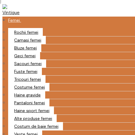
Femei
Rochii femei
Camasi femei
Bluze femei
Geci femei
Sacouri femei
Fuste femei
Tricouri femei
Costume femei
Haine gravide
Pantaloni femei
Haine sport femei
Alte produse femei
Costum de baie femei
Veste femei