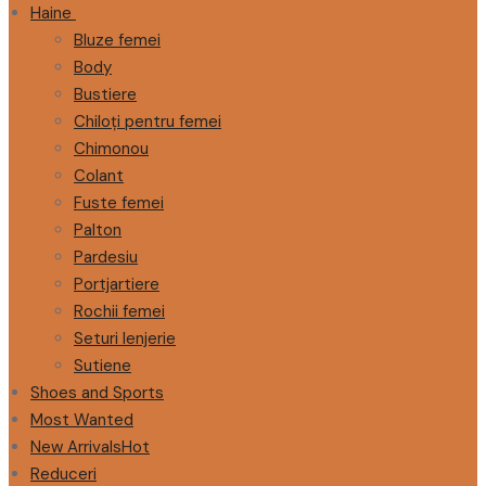
Haine
Bluze femei
Body
Bustiere
Chiloți pentru femei
Chimonou
Colant
Fuste femei
Palton
Pardesiu
Portjartiere
Rochii femei
Seturi lenjerie
Sutiene
Shoes and Sports
Most Wanted
New Arrivals
Hot
Reduceri