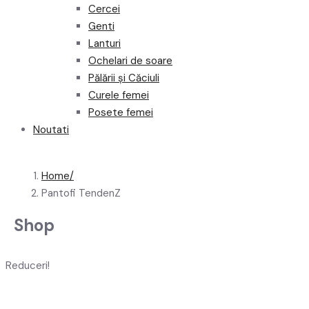
Cercei
Genti
Lanturi
Ochelari de soare
Pălării și Căciuli
Curele femei
Posete femei
Noutati
Home
Pantofi TendenZ
Shop
Reduceri!
-57%