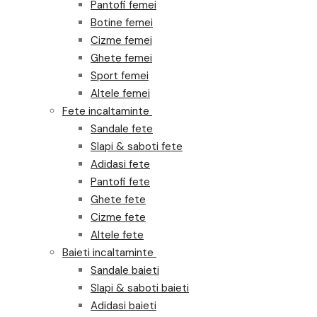
Pantofi femei
Botine femei
Cizme femei
Ghete femei
Sport femei
Altele femei
Fete incaltaminte
Sandale fete
Slapi & saboti fete
Adidasi fete
Pantofi fete
Ghete fete
Cizme fete
Altele fete
Baieti incaltaminte
Sandale baieti
Slapi & saboti baieti
Adidasi baieti