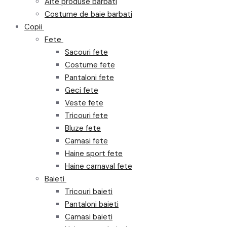
Alte produse barbati
Costume de baie barbati
Copii
Fete
Sacouri fete
Costume fete
Pantaloni fete
Geci fete
Veste fete
Tricouri fete
Bluze fete
Camasi fete
Haine sport fete
Haine carnaval fete
Baieti
Tricouri baieti
Pantaloni baieti
Camasi baieti