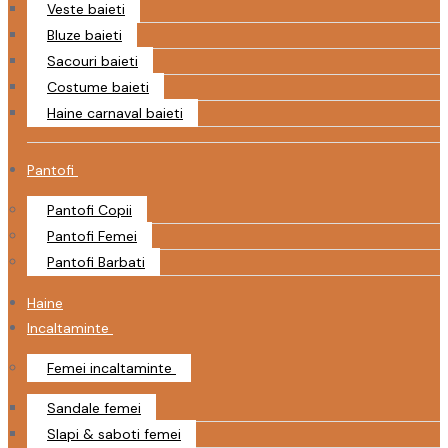
Veste baieti
Bluze baieti
Sacouri baieti
Costume baieti
Haine carnaval baieti
Pantofi
Pantofi Copii
Pantofi Femei
Pantofi Barbati
Haine
Incaltaminte
Femei incaltaminte
Sandale femei
Slapi & saboti femei