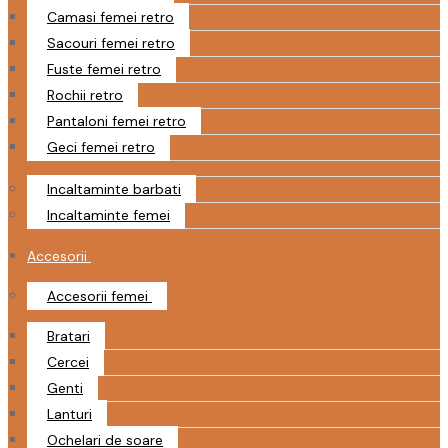
Camasi femei retro
Sacouri femei retro
Fuste femei retro
Rochii retro
Pantaloni femei retro
Geci femei retro
Incaltaminte barbati
Incaltaminte femei
Accesorii
Accesorii femei
Bratari
Cercei
Genti
Lanturi
Ochelari de soare