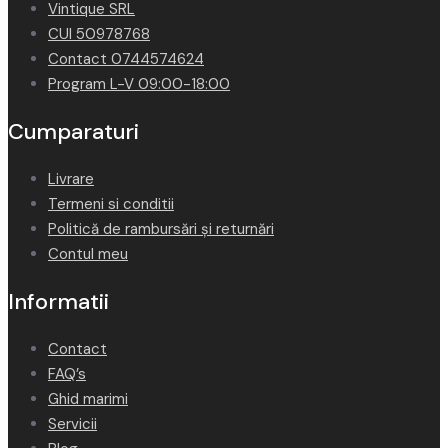
Vintique SRL
CUI 50978768
Contact 0744574624
Program L-V 09:00-18:00
Cumparaturi
Livrare
Termeni si conditii
Politică de rambursări și returnări
Contul meu
Informatii
Contact
FAQ’s
Ghid marimi
Servicii