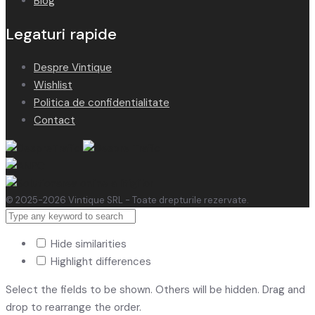
Blog
Legaturi rapide
Despre Vintique
Wishlist
Politica de confidentialitate
Contact
© 2025-2026 Vintique SRL - Toate drepturile rezervate.
Hide similarities
Highlight differences
Select the fields to be shown. Others will be hidden. Drag and
drop to rearrange the order.