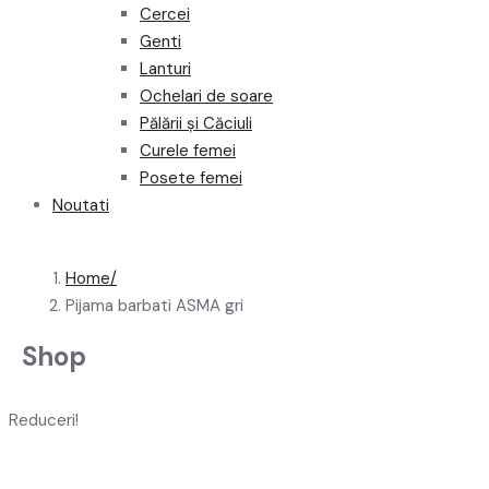
Cercei
Genti
Lanturi
Ochelari de soare
Pălării și Căciuli
Curele femei
Posete femei
Noutati
Home
Pijama barbati ASMA gri
Shop
Reduceri!
-52%