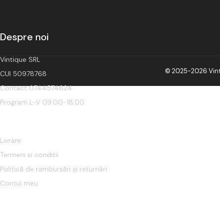
Despre noi
Vintique SRL
© 2025-2026 Vinti
CUI 50978768
Contact 0744574624
Program L-V 09:00-18:00
Cumparaturi
Livrare
Termeni si conditii
Politică de rambursări și returnări
Contul meu
Informatii