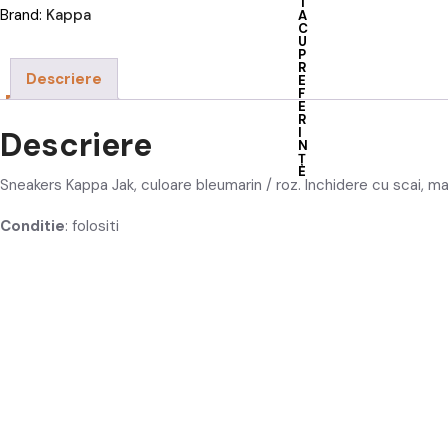
T
Brand:
Kappa
A
C
U
P
R
Descriere
E
F
E
R
Descriere
I
N
Ț
E
Sneakers Kappa Jak, culoare bleumarin / roz. Inchidere cu scai, ma
Conditie
: folositi