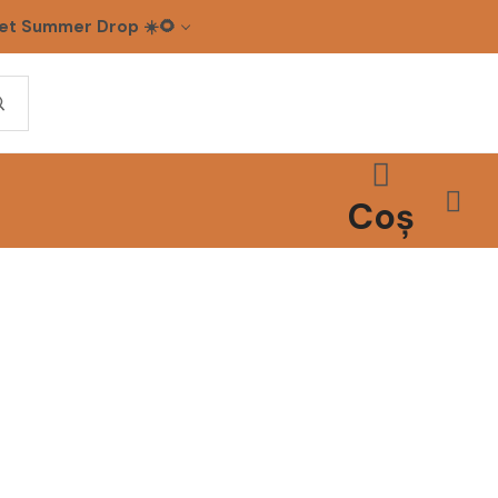
et Summer Drop ☀️🌻
Coș