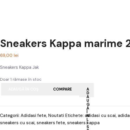
Sneakers Kappa marime 
69,00
lei
Sneakers Kappa Jak
Doar 1 rămase în stoc
ADAUGĂ ÎN COȘ
COMPARE
A
D
A
U
G
Ă
Î
Categorii:
Adidasi fete
,
Noutati
Etichete:
adidasi cu scai
,
adida
N
L
sneakers cu scai
,
sneakers fete
,
sneakers kappa
I
S