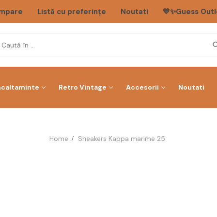
mpare
Listă cu preferințe
Noutati
💛✨Guess Outl
ncaltaminte
Retro Vintage
Accesorii
Noutati
Home
Sneakers Kappa marime 25