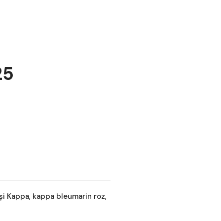
25
și Kappa
,
kappa bleumarin roz
,