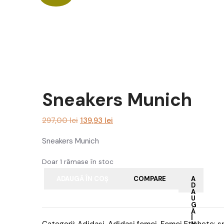
Sneakers Munich
Prețul
Prețul
297,00
lei
139,93
lei
inițial
curent
Sneakers Munich
a
este:
fost:
139,93 lei.
Doar 1 rămase în stoc
297,00 lei.
ADAUGĂ ÎN COȘ
COMPARE
A
D
A
U
G
Ă
Î