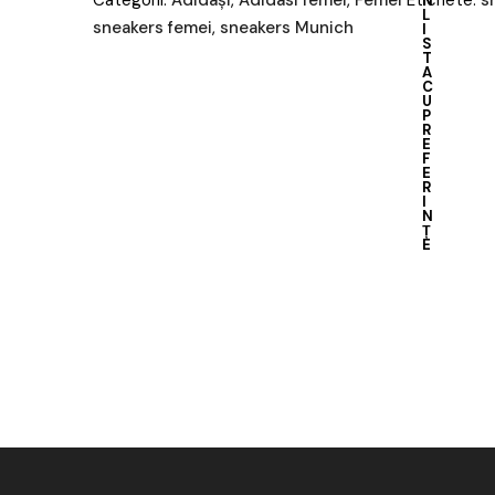
Categorii:
Adidași
,
Adidasi femei
,
Femei
Etichete:
s
N
L
sneakers femei
,
sneakers Munich
I
S
T
A
C
U
P
R
E
F
E
R
I
N
Ț
E