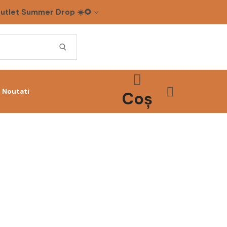
utlet Summer Drop ☀️🌻
Noutati
Coș