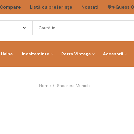
Compare
Listă cu preferințe
Noutati
💛✨Guess O
Haine
Incaltaminte
Retro Vintage
Accesorii
Home
Sneakers Munich
-53%