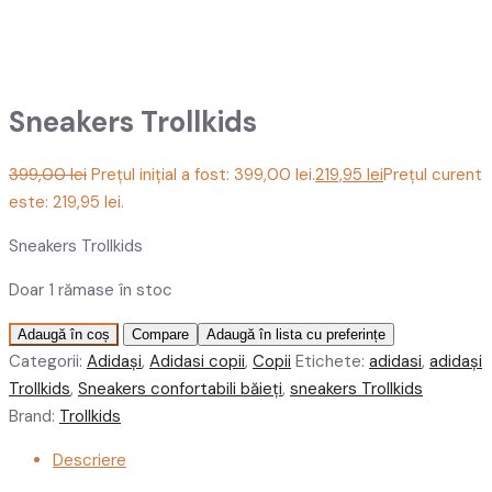
Sneakers Trollkids
399,00
lei
Prețul inițial a fost: 399,00 lei.
219,95
lei
Prețul curent
este: 219,95 lei.
Sneakers Trollkids
Doar 1 rămase în stoc
Adaugă în coș
Compare
Adaugă în lista cu preferințe
Categorii:
Adidași
,
Adidasi copii
,
Copii
Etichete:
adidasi
,
adidași
Trollkids
,
Sneakers confortabili băieți
,
sneakers Trollkids
Brand:
Trollkids
Descriere