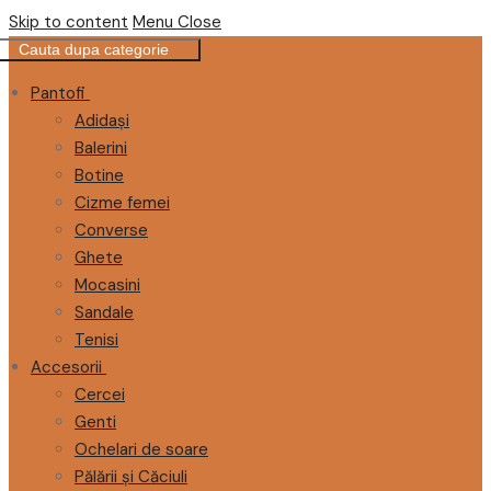
Skip to content
Menu
Close
Cauta dupa categorie
Pantofi
Adidași
Balerini
Botine
Cizme femei
Converse
Ghete
Mocasini
Sandale
Tenisi
Accesorii
Cercei
Genti
Ochelari de soare
Pălării și Căciuli