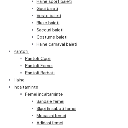
Haine sport baieti
Geci baieti
Veste baieti
Bluze baieti
Sacouri baieti
Costume baieti
Haine carnaval baieti
Pantofi
Pantofi Copii
Pantofi Femei
Pantofi Barbati
Haine
Incaltaminte
Femei incaltaminte
Sandale femei
Slapi & saboti femei
Mocasini femei
Adidasi femei