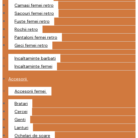
Camasi femei retro
Sacouri femei retro
Fuste femei retro
Rochii retro
Pantaloni femei retro
Geci femei retro
Incaltaminte barbati
Incaltaminte femei
Accesorii
Accesorii femei
Bratari
Cercei
Genti
Lanturi
Ochelari de soare