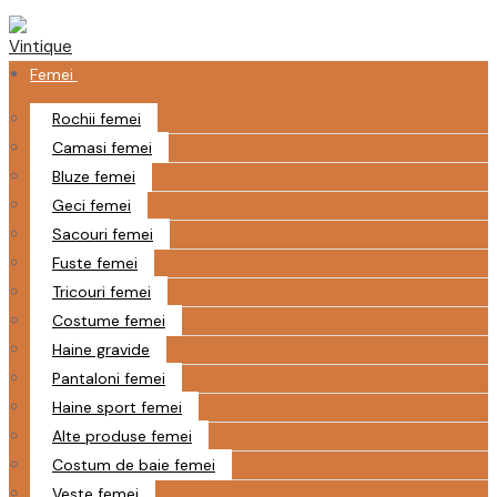
Femei
Rochii femei
Camasi femei
Bluze femei
Geci femei
Sacouri femei
Fuste femei
Tricouri femei
Costume femei
Haine gravide
Pantaloni femei
Haine sport femei
Alte produse femei
Costum de baie femei
Veste femei