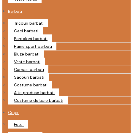
Barbati
Tricouri barbati
Geci barbati
Pantaloni barbati
Haine sport barbati
Bluze barbati
Veste barbati
Camasi barbati
Sacouri barbati
Costume barbati
Alte produse barbati
Costume de baie barbati
Copii
Fete