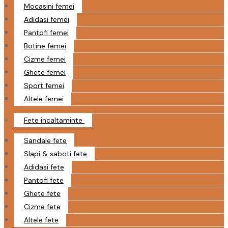
Mocasini femei
Adidasi femei
Pantofi femei
Botine femei
Cizme femei
Ghete femei
Sport femei
Altele femei
Fete incaltaminte
Sandale fete
Slapi & saboti fete
Adidasi fete
Pantofi fete
Ghete fete
Cizme fete
Altele fete