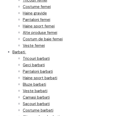
Tricouri femei
Costume femei
Haine gravide
Pantaloni femei
Haine sport femei
Alte produse femei
Costum de baie femei
Veste femei
Barbati
Tricouri barbati
Geci barbati
Pantaloni barbati
Haine sport barbati
Bluze barbati
Veste barbati
Camasi barbati
Sacouri barbati
Costume barbati