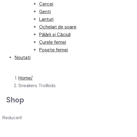
Cercei
Genti
Lanturi
Ochelari de soare
Pălării și Căciuli
Curele femei
Posete femei
Noutati
Home
Sneakers Trollkids
Shop
Reduceri!
-45%