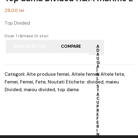
Accesorii
29,00
lei
Noutati
Top Divided
Doar 1 rămase în stoc
ADAUGĂ ÎN COȘ
COMPARE
A
D
A
U
G
Ă
Î
Categorii:
Alte produse femei
,
Altele femei
,
Altele fete
,
N
L
Femei
,
Femei
,
Fete
,
Noutati
Etichete:
divided
,
maieu
I
S
Divided
,
maiou divided
,
top dama
T
A
C
U
P
R
E
F
E
R
I
N