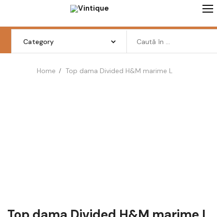
Skip
to
content
Search
for:
Home
Top dama Divided H&M marime L
Femei
Barbati
Copii
Pantofi
Haine
Incaltaminte
Retro Vintage
Top dama Divided H&M marime L