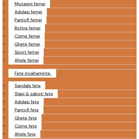
Mocasini femei
Adidasi femei
Pantofi femei
Botine femei
Cizme femei
Ghete femei
Sport femei
Altele femei
Fete incaltaminte
Sandale fete
Slapi & saboti fete
Adidasi fete
Pantofi fete
Ghete fete
Cizme fete
Altele fete