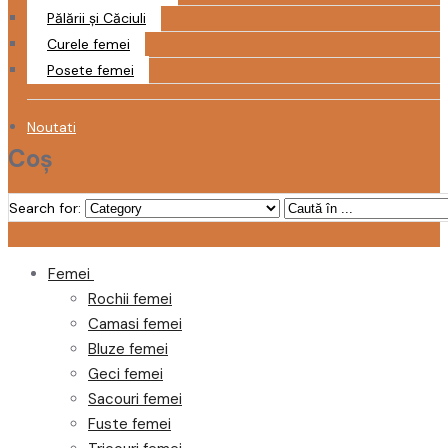
Pălării și Căciuli
Curele femei
Posete femei
Noutati
Coș
Search for:
Femei
Rochii femei
Camasi femei
Bluze femei
Geci femei
Sacouri femei
Fuste femei