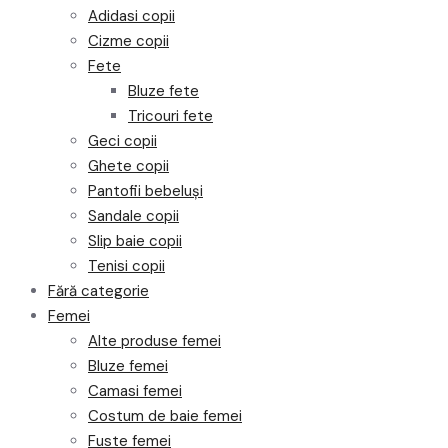
Adidasi copii
Cizme copii
Fete
Bluze fete
Tricouri fete
Geci copii
Ghete copii
Pantofii bebeluși
Sandale copii
Slip baie copii
Tenisi copii
Fără categorie
Femei
Alte produse femei
Bluze femei
Camasi femei
Costum de baie femei
Fuste femei