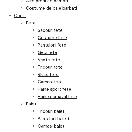
Alte produse barbati
Costume de baie barbati
Copii
Fete
Sacouri fete
Costume fete
Pantaloni fete
Geci fete
Veste fete
Tricouri fete
Bluze fete
Camasi fete
Haine sport fete
Haine carnaval fete
Baieti
Tricouri baieti
Pantaloni baieti
Camasi baieti