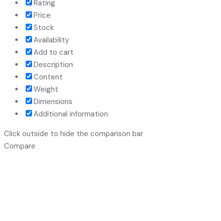
Rating
Price
Stock
Availability
Add to cart
Description
Content
Weight
Dimensions
Additional information
Click outside to hide the comparison bar
Compare