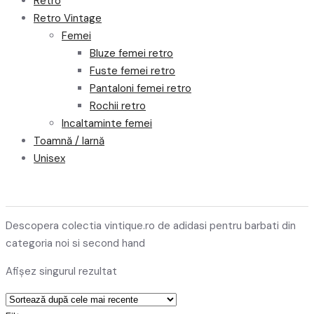
Retro
Retro Vintage
Femei
Bluze femei retro
Fuste femei retro
Pantaloni femei retro
Rochii retro
Incaltaminte femei
Toamnă / Iarnă
Unisex
Descopera colectia vintique.ro de adidasi pentru barbati din
categoria noi si second hand
Afișez singurul rezultat