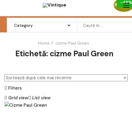
-48
Skip
Reduceri
to
content
Search
for:
Home
cizme Paul Green
Etichetă:
cizme Paul Green
Femei
Barbati
Copii
Filters
Pantofi
Grid view
List view
Haine
Incaltaminte
AD
AU
Retro Vintage
GĂ