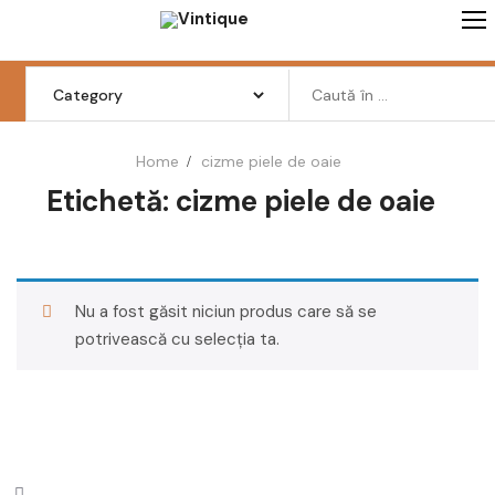
Skip
to
content
Search
for:
Home
cizme piele de oaie
Etichetă:
cizme piele de oaie
Femei
Barbati
Copii
Nu a fost găsit niciun produs care să se
Pantofi
potrivească cu selecția ta.
Haine
Incaltaminte
Retro Vintage