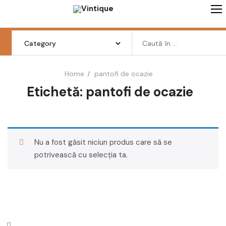
Skip
to
content
Search
for:
Home
pantofi de ocazie
Etichetă:
pantofi de ocazie
Femei
Barbati
Copii
Nu a fost găsit niciun produs care să se
Pantofi
potrivească cu selecția ta.
Haine
Incaltaminte
Retro Vintage