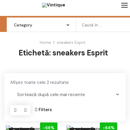
Skip
to
content
Search
for:
Home
sneakers Esprit
Etichetă:
sneakers Esprit
Femei
Barbati
Copii
Sortat
Afișez toate cele 2 rezultate
Pantofi
după
cele
Haine
mai
Filters
recente
Incaltaminte
ADAUGĂ ÎN COȘ
ADAUGĂ ÎN COȘ
Retro Vintage
-56%
-64%