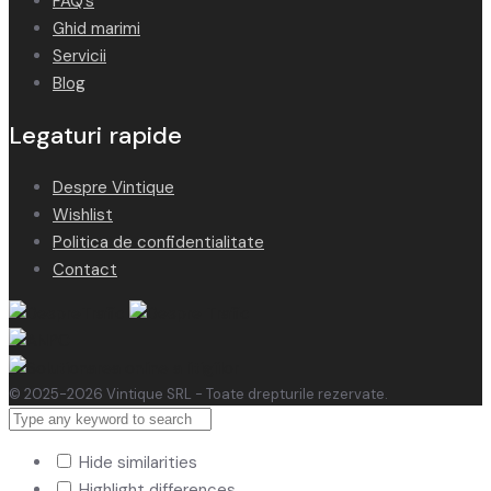
FAQ’s
Ghid marimi
Servicii
Blog
Legaturi rapide
Despre Vintique
Wishlist
Politica de confidentialitate
Contact
© 2025-2026 Vintique SRL - Toate drepturile rezervate.
Hide similarities
Highlight differences