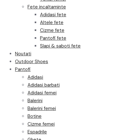
Fete incaltaminte
Adidasi fete
Altele fete
Cizme fete
Pantofi fete
Slapi & saboti fete
Noutati
Outdoor Shoes
Pantofi
Adidași
Adidasi barbati
Adidasi femei
Balerini
Balerini femei
Botine
Cizme femei
Espadrile
Ghete