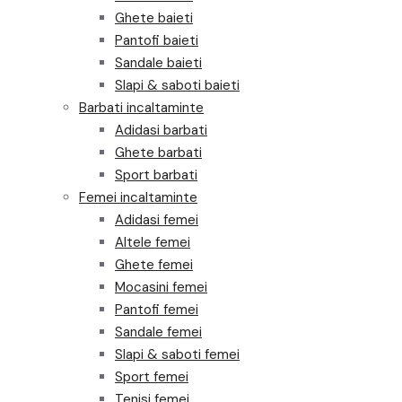
Ghete baieti
Pantofi baieti
Sandale baieti
Slapi & saboti baieti
Barbati incaltaminte
Adidasi barbati
Ghete barbati
Sport barbati
Femei incaltaminte
Adidasi femei
Altele femei
Ghete femei
Mocasini femei
Pantofi femei
Sandale femei
Slapi & saboti femei
Sport femei
Tenisi femei