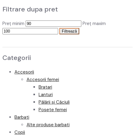
Filtrare dupa pret
Preț minim
Preț maxim
Filtrează
Categorii
Accesorii
Accesorii femei
Bratari
Lanturi
Pălării și Căciuli
Posete femei
Barbati
Alte produse barbati
Copii