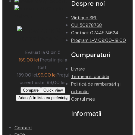
Reduceri!
Despre noi
Citește
mai mult
Vintique SRL
CUI 50978768
Contact 0744574624
Sneakers Vty
Program L-V 09:00-18:00
Evaluat la
0
din 5
Cumparaturi
159,00
lei
Prețul inițial a
fost:
Livrare
159,00 lei.
99,00
lei
Prețul
Termeni si conditii
curent este: 99,00 lei.
Politică de rambursări și
Compare
Quick view
returnări
Adaugă în lista cu preferințe
Contul meu
Informatii
Contact