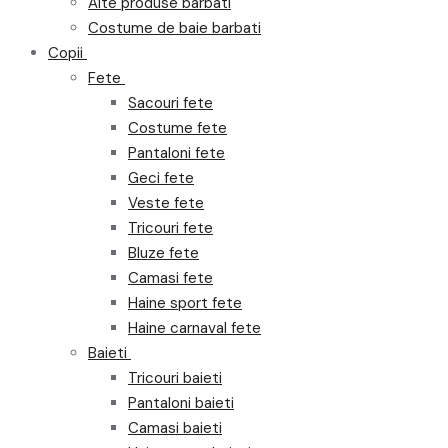
Alte produse barbati
Costume de baie barbati
Copii
Fete
Sacouri fete
Costume fete
Pantaloni fete
Geci fete
Veste fete
Tricouri fete
Bluze fete
Camasi fete
Haine sport fete
Haine carnaval fete
Baieti
Tricouri baieti
Pantaloni baieti
Camasi baieti