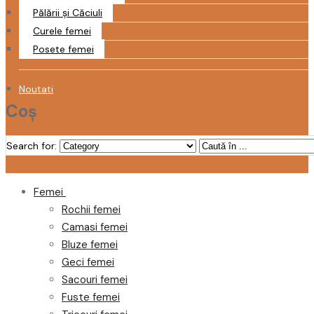
Pălării și Căciuli
Curele femei
Posete femei
Noutati
Coș
Search for:
Femei
Rochii femei
Camasi femei
Bluze femei
Geci femei
Sacouri femei
Fuste femei