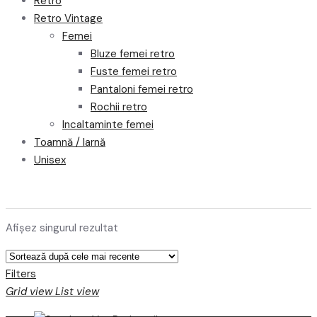
Retro
Retro Vintage
Femei
Bluze femei retro
Fuste femei retro
Pantaloni femei retro
Rochii retro
Incaltaminte femei
Toamnă / Iarnă
Unisex
Afișez singurul rezultat
Filters
Grid view
List view