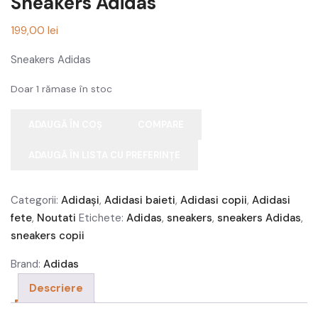
Sneakers Adidas
Tricouri femei
199,00
lei
Costume femei
Sneakers Adidas
Haine gravide
Doar 1 rămase în stoc
Pantaloni femei
ADAUGĂ ÎN COȘ
COMPARE
Haine sport femei
ADAUGĂ ÎN LISTA CU PREFERINȚE
Alte produse femei
Costum de baie femei
Categorii:
Adidași
,
Adidasi baieti
,
Adidasi copii
,
Adidasi
fete
,
Noutati
Etichete:
Adidas
,
sneakers
,
sneakers Adidas
,
Veste femei
sneakers copii
Barbati
Brand:
Adidas
Descriere
Tricouri barbati