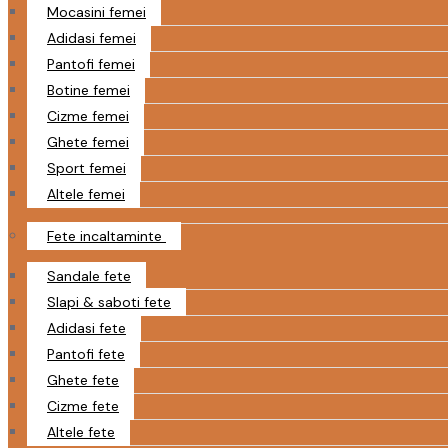
Mocasini femei
Adidasi femei
Pantofi femei
Botine femei
Cizme femei
Ghete femei
Sport femei
Altele femei
Fete incaltaminte
Sandale fete
Slapi & saboti fete
Adidasi fete
Pantofi fete
Ghete fete
Cizme fete
Altele fete