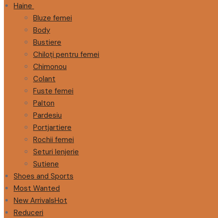
Haine
Bluze femei
Body
Bustiere
Chiloți pentru femei
Chimonou
Colant
Fuste femei
Palton
Pardesiu
Portjartiere
Rochii femei
Seturi lenjerie
Sutiene
Shoes and Sports
Most Wanted
New Arrivals
Hot
Reduceri