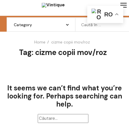
Skip
to
RO
content
Search
for:
Home
cizme copii mov/roz
Tag: cizme copii mov/roz
Femei
Barbati
Copii
It seems we can’t find what you’re
Pantofi
looking for. Perhaps searching can
Haine
help.
Incaltaminte
Retro Vintage