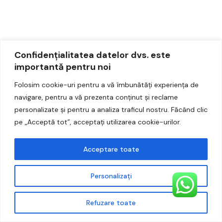
Accesorii
Noutati
Confidențialitatea datelor dvs. este
importantă pentru noi
Second Hand este în plină expansiune
Folosim cookie-uri pentru a vă îmbunătăți experiența de
CUMPARĂ ACUM
navigare, pentru a vă prezenta conținut și reclame
VINTIQUE – Magazinul tău online la mâna a doua pentru
personalizate și pentru a analiza traficul nostru. Făcând clic
articole de modă de designer pre-iubite.
pe „Acceptă tot”, acceptați utilizarea cookie-urilor.
Acceptare toate
Personalizați
Refuzare toate
Categorii