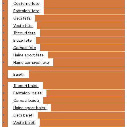
Costume fete
Pantaloni fete
Geci fete
Veste fete
Tricouri fete
Bluze fete
Camasi fete
Haine sport fete
Haine carnaval fete
Baieti
Tricouri baieti
Pantaloni baieti
Camasi baieti
Haine sport baieti
Geci baieti
Veste baieti