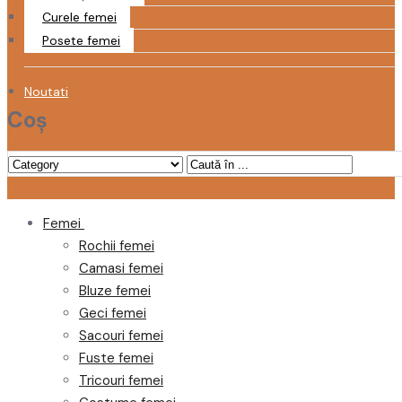
Curele femei
Posete femei
Noutati
Coș
Search
for:
Femei
Rochii femei
Camasi femei
Bluze femei
Geci femei
Sacouri femei
Fuste femei
Tricouri femei