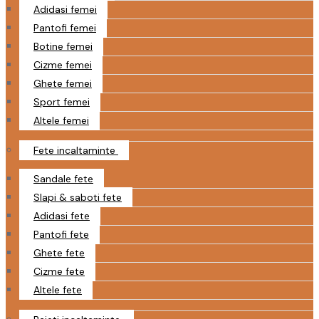
Adidasi femei
Pantofi femei
Botine femei
Cizme femei
Ghete femei
Sport femei
Altele femei
Fete incaltaminte
Sandale fete
Slapi & saboti fete
Adidasi fete
Pantofi fete
Ghete fete
Cizme fete
Altele fete