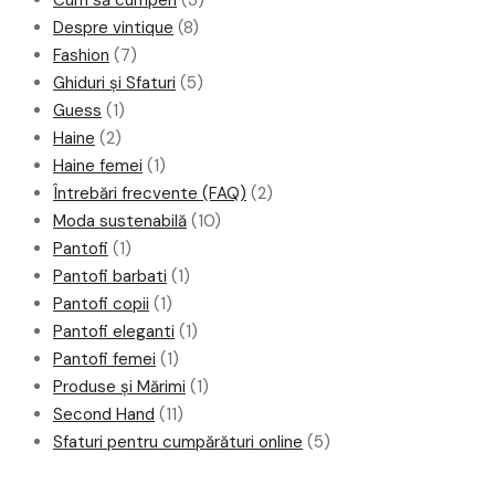
Cum să cumperi
(3)
Despre vintique
(8)
Fashion
(7)
Ghiduri și Sfaturi
(5)
Guess
(1)
Haine
(2)
Haine femei
(1)
Întrebări frecvente (FAQ)
(2)
Moda sustenabilă
(10)
Pantofi
(1)
Pantofi barbati
(1)
Pantofi copii
(1)
Pantofi eleganti
(1)
Pantofi femei
(1)
Produse și Mărimi
(1)
Second Hand
(11)
Sfaturi pentru cumpărături online
(5)