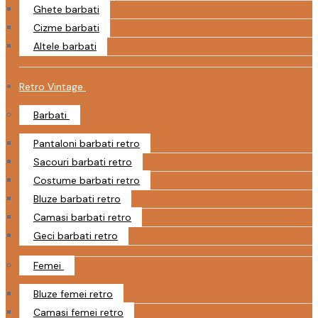
Ghete barbati
Cizme barbati
Altele barbati
Retro Vintage
Barbati
Pantaloni barbati retro
Sacouri barbati retro
Costume barbati retro
Bluze barbati retro
Camasi barbati retro
Geci barbati retro
Femei
Bluze femei retro
Camasi femei retro