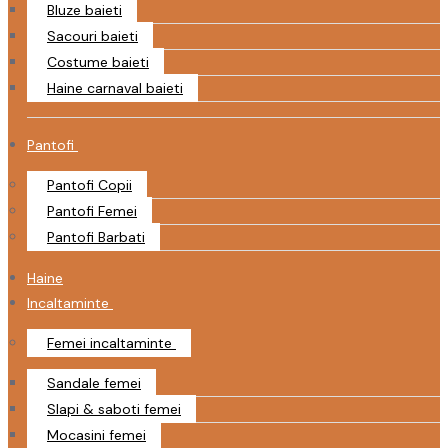
Bluze baieti
Sacouri baieti
Costume baieti
Haine carnaval baieti
Pantofi
Pantofi Copii
Pantofi Femei
Pantofi Barbati
Haine
Incaltaminte
Femei incaltaminte
Sandale femei
Slapi & saboti femei
Mocasini femei