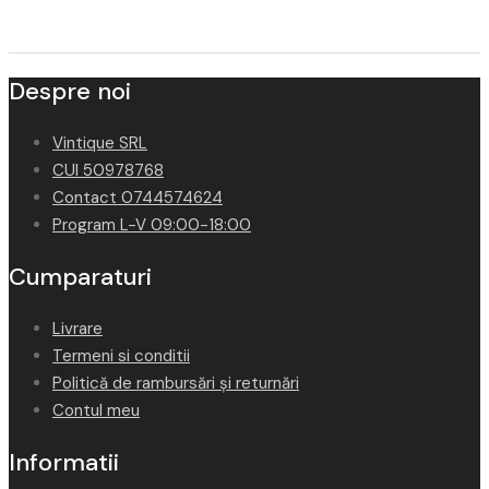
Despre noi
Vintique SRL
CUI 50978768
Contact 0744574624
Program L-V 09:00-18:00
Cumparaturi
Livrare
Termeni si conditii
Politică de rambursări și returnări
Contul meu
Informatii