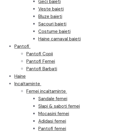
Geci baieti
Veste baieti
Bluze baieti
Sacouri baieti
Costume baieti
Haine carnaval baieti
Pantofi
Pantofi Copii
Pantofi Femei
Pantofi Barbati
Haine
Incaltaminte
Femei incaltaminte
Sandale femei
Slapi & saboti femei
Mocasini femei
Adidasi femei
Pantofi femei