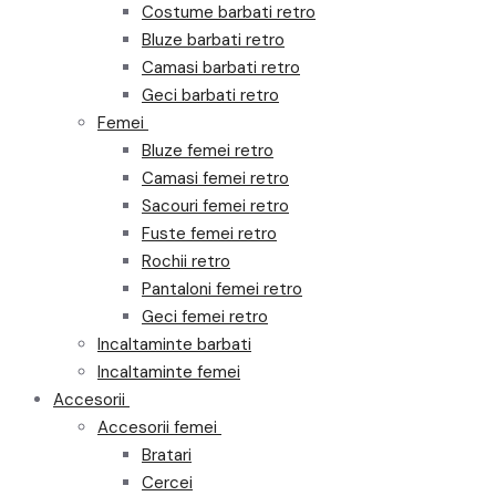
Costume barbati retro
Bluze barbati retro
Camasi barbati retro
Geci barbati retro
Femei
Bluze femei retro
Camasi femei retro
Sacouri femei retro
Fuste femei retro
Rochii retro
Pantaloni femei retro
Geci femei retro
Incaltaminte barbati
Incaltaminte femei
Accesorii
Accesorii femei
Bratari
Cercei