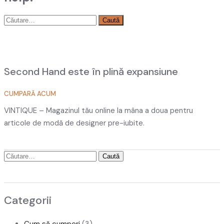
Caută
după:
Second Hand este în plină expansiune
CUMPARĂ ACUM
VINTIQUE – Magazinul tău online la mâna a doua pentru
articole de modă de designer pre-iubite.
Caută
după:
Categorii