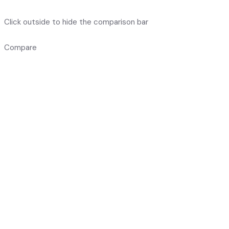
Click outside to hide the comparison bar
Compare