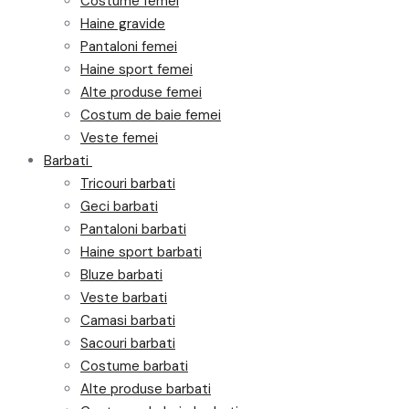
Costume femei
Haine gravide
Pantaloni femei
Haine sport femei
Alte produse femei
Costum de baie femei
Veste femei
Barbati
Tricouri barbati
Geci barbati
Pantaloni barbati
Haine sport barbati
Bluze barbati
Veste barbati
Camasi barbati
Sacouri barbati
Costume barbati
Alte produse barbati