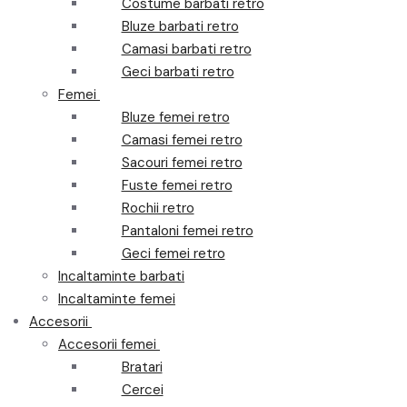
Costume barbati retro
Bluze barbati retro
Camasi barbati retro
Geci barbati retro
Femei
Bluze femei retro
Camasi femei retro
Sacouri femei retro
Fuste femei retro
Rochii retro
Pantaloni femei retro
Geci femei retro
Incaltaminte barbati
Incaltaminte femei
Accesorii
Accesorii femei
Bratari
Cercei