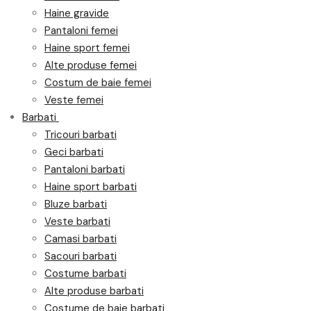
Haine gravide
Pantaloni femei
Haine sport femei
Alte produse femei
Costum de baie femei
Veste femei
Barbati
Tricouri barbati
Geci barbati
Pantaloni barbati
Haine sport barbati
Bluze barbati
Veste barbati
Camasi barbati
Sacouri barbati
Costume barbati
Alte produse barbati
Costume de baie barbati