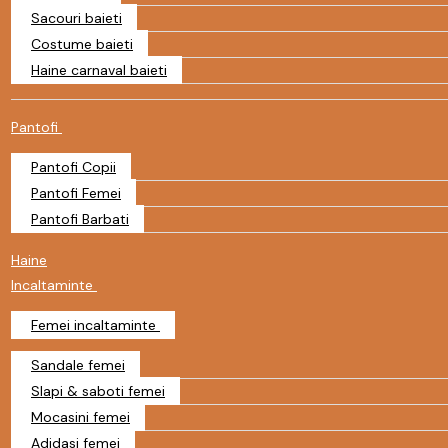
Sacouri baieti
Costume baieti
Haine carnaval baieti
Pantofi
Pantofi Copii
Pantofi Femei
Pantofi Barbati
Haine
Incaltaminte
Femei incaltaminte
Sandale femei
Slapi & saboti femei
Mocasini femei
Adidasi femei