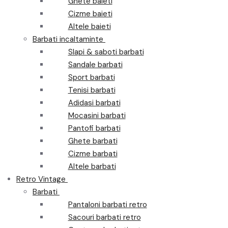
Ghete baieti
Cizme baieti
Altele baieti
Barbati incaltaminte
Slapi & saboti barbati
Sandale barbati
Sport barbati
Tenisi barbati
Adidasi barbati
Mocasini barbati
Pantofi barbati
Ghete barbati
Cizme barbati
Altele barbati
Retro Vintage
Barbati
Pantaloni barbati retro
Sacouri barbati retro