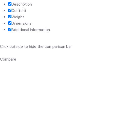
Description
Content
Weight
Dimensions
Additional information
Click outside to hide the comparison bar
Compare