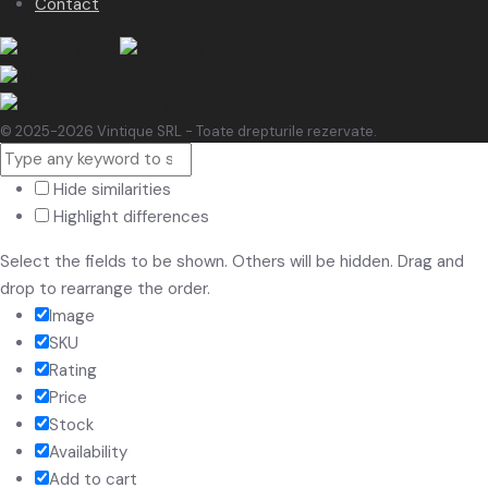
Contact
© 2025-2026 Vintique SRL - Toate drepturile rezervate.
Hide similarities
Highlight differences
Select the fields to be shown. Others will be hidden. Drag and
drop to rearrange the order.
Image
SKU
Rating
Price
Stock
Availability
Add to cart