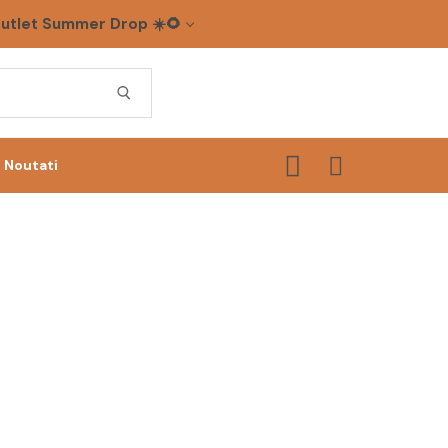
utlet Summer Drop ☀️🌻
Noutati