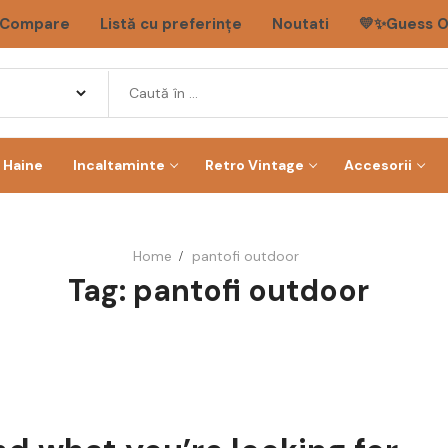
Compare
Listă cu preferințe
Noutati
💛✨Guess O
Haine
Incaltaminte
Retro Vintage
Accesorii
Home
pantofi outdoor
Tag: pantofi outdoor