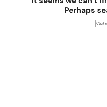
It seems we can’t fi
Perhaps se