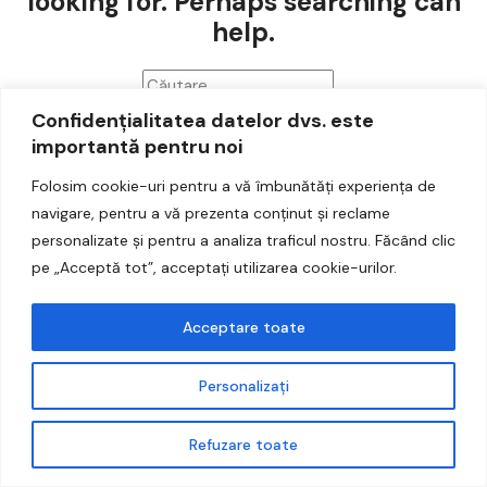
looking for. Perhaps searching can
Haine
help.
Incaltaminte
Retro Vintage
Confidențialitatea datelor dvs. este
importantă pentru noi
Accesorii
Folosim cookie-uri pentru a vă îmbunătăți experiența de
Noutati
navigare, pentru a vă prezenta conținut și reclame
personalizate și pentru a analiza traficul nostru. Făcând clic
pe „Acceptă tot”, acceptați utilizarea cookie-urilor.
Second Hand este în plină expansiune
Acceptare toate
CUMPARĂ ACUM
VINTIQUE – Magazinul tău online la mâna a doua pentru
articole de modă de designer pre-iubite.
Personalizați
Refuzare toate