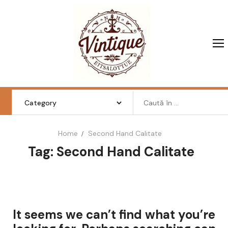
Skip
to
content
Search
for:
Home
Second Hand Calitate
Tag: Second Hand Calitate
Femei
Barbati
Copii
It seems we can’t find what you’re
Pantofi